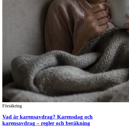
Försäkring
Vad är karensavdrag? Karensdag och
karensavdrag – regler och beräkning