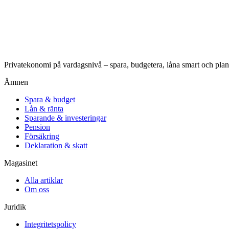
Privatekonomi på vardagsnivå – spara, budgetera, låna smart och plan
Ämnen
Spara & budget
Lån & ränta
Sparande & investeringar
Pension
Försäkring
Deklaration & skatt
Magasinet
Alla artiklar
Om oss
Juridik
Integritetspolicy