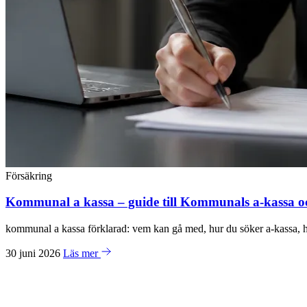
Försäkring
Kommunal a kassa – guide till Kommunals a-kassa oc
kommunal a kassa förklarad: vem kan gå med, hur du söker a-kassa, h
30 juni 2026
Läs mer