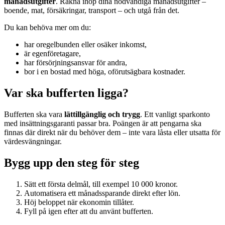
månadsutgifter
. Räkna ihop dina nödvändiga månadsutgifter –
boende, mat, försäkringar, transport – och utgå från det.
Du kan behöva mer om du:
har oregelbunden eller osäker inkomst,
är egenföretagare,
har försörjningsansvar för andra,
bor i en bostad med höga, oförutsägbara kostnader.
Var ska bufferten ligga?
Bufferten ska vara
lättillgänglig och trygg
. Ett vanligt sparkonto
med insättningsgaranti passar bra. Poängen är att pengarna ska
finnas där direkt när du behöver dem – inte vara låsta eller utsatta för
värdesvängningar.
Bygg upp den steg för steg
Sätt ett första delmål, till exempel 10 000 kronor.
Automatisera ett månadssparande direkt efter lön.
Höj beloppet när ekonomin tillåter.
Fyll på igen efter att du använt bufferten.