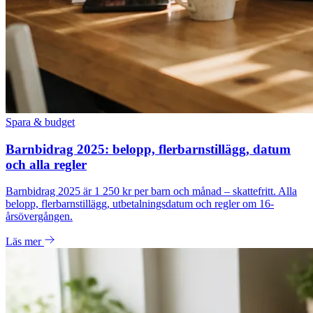
Spara & budget
Barnbidrag 2025: belopp, flerbarnstillägg, datum
och alla regler
Barnbidrag 2025 är 1 250 kr per barn och månad – skattefritt. Alla
belopp, flerbarnstillägg, utbetalningsdatum och regler om 16-
årsövergången.
Läs mer