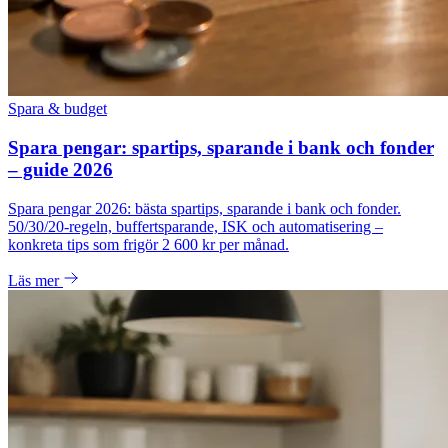
Spara & budget
Spara pengar: spartips, sparande i bank och fonder
– guide 2026
Spara pengar 2026: bästa spartips, sparande i bank och fonder.
50/30/20-regeln, buffertsparande, ISK och automatisering –
konkreta tips som frigör 2 600 kr per månad.
Läs mer