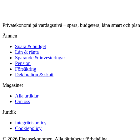
Privatekonomi på vardagsnivå – spara, budgetera, låna smart och plan
Ämnen
Spara & budget
Lån & ränta
Sparande & investeringar
Pension
Försäkring
Deklaration & skatt
Magasinet
Alla artiklar
Om oss
Juridik
Integritetspolicy
Cookiepolicy
© 2026 Finansekonomen. Alla rättigheter förbehållna.