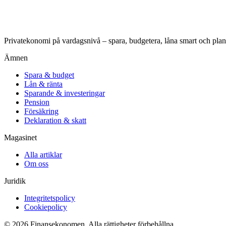
Privatekonomi på vardagsnivå – spara, budgetera, låna smart och plan
Ämnen
Spara & budget
Lån & ränta
Sparande & investeringar
Pension
Försäkring
Deklaration & skatt
Magasinet
Alla artiklar
Om oss
Juridik
Integritetspolicy
Cookiepolicy
© 2026 Finansekonomen. Alla rättigheter förbehållna.