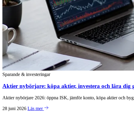
Sparande & investeringar
Aktier nybörjare: köpa aktier, investera och lära di
Aktier nybörjare 2026: öppna ISK, jämför konto, köpa aktier och bygg
28 juni 2026
Läs mer